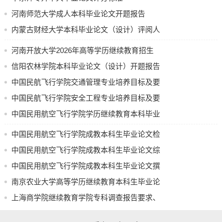
河南师范大学成人本科毕业论文开题报告
内蒙古财经大学本科毕业论文（设计）评阅人
评阅意见
河南开放大学2026年高等学历继续教育招生
学生承诺
计划公示
信阳农林学院本科毕业论文（设计）开题报告
中国民航飞行学院交通管理专业培养目标及要
我承诺在毕业论文（设计）中遵守学校有关规定，恪守学
术规范，本人毕业论文（设计）及开题报告内容除特别注明
求（节选）
中国民航飞行学院安全工程专业培养目标及要
和引用外，均为本人观点，不存在剽窃、抄袭他人学术成
求
中国民用航空飞行学院学历继续教育本科毕业
果，伪造、篡改实验数据的情况。如有违规行为，我愿承担
论文（设计）使用 AI 工具的规定（试行）
一切责任，接受学校处理。
中国民用航空飞行学院成教本科生毕业论文检
测要求
中国民用航空飞行学院成教本科生毕业论文综
学生：
合成绩评定办法
中国民用航空飞行学院成教本科生毕业论文撰
年 月 日
写和答辩流程
南京农业大学高等学历继续教育本科生毕业论
文(设计) 中期检查表
上海商学院继续教育学院专科调查报告要求、
进度安排及评分标准