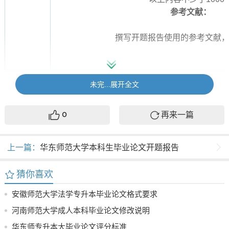
参考文献：
撰写开题报告使用的参考文献，
指
{{teacherComments}
未完...展开全文
导
教
指导教师签名：{{teacherSignPi
师
{{teacherSignYear}} 年 {{teacherSignMoon}}
再来一篇
0
意
见
上一篇：
华东师范大学本科生毕业论文开题报告
学
{{deptSealPicture}}
院
猜你喜欢
意
{{deptSignYear}} 年{{deptSignMoon}} 月
见
安徽师范大学法学专升本毕业论文格式要求
河南师范大学成人本科毕业论文修改说明
华东师专升本大毕业论文评分标准