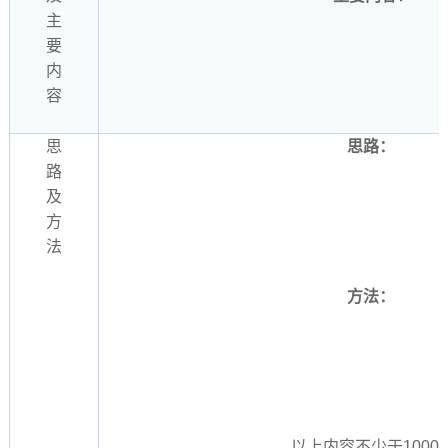
主
要
内
容
思
思路：
路
及
方
法
方法：
以上内容不少于1000