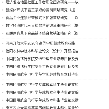
经济发达地区社区工作者形象塑造研究——以
千三社区为例（提纲）
新媒体环境下霸王茶姬的营销策略研究（提
纲）
食品企业连锁经营模式下扩张策略研究——以
浙江一鸣食品有限公司为例（提纲）
数字经济时代三只松鼠营销渠道策略研究（提
纲）
互联网背景下良品铺子整合营销策略研究（提
纲）
河南开放大学2026年高等学历继续教育招生
计划公示
信阳农林学院本科毕业论文（设计）开题报告
中国民航飞行学院交通管理专业培养目标及要
求（节选）
中国民航飞行学院安全工程专业培养目标及要
求
中国民用航空飞行学院学历继续教育本科毕业
论文（设计）使用 AI 工具的规定（试行）
中国民用航空飞行学院成教本科生毕业论文检
测要求
中国民用航空飞行学院成教本科生毕业论文综
合成绩评定办法
中国民用航空飞行学院成教本科生毕业论文撰
写和答辩流程
南京农业大学高等学历继续教育本科生毕业论