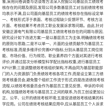
象,采用问卷调查与访谈等方法深入挖掘公司基层员工绩效考
核存在的问题及原因,发现公司多数基层员工对当前绩效考核
均表示不满,且公司面向基层员工的绩效考核存在指标设定单
一、考核形式浮于表面、考核过程缺少反馈环节、考核方法
片面、考核结果不考虑员工职业发展诉求等问题。由此,针对
安徽正源电气有限公司基层员工绩效考核存在的问题与原因,
研究设计如下改进方案:一是以基层员工为主体,明确绩效考核
的原则与思路;二是不以单一、片面的业绩贡献作为基层员工
考核标准,而是多维评价完善KPI指标,分别从基层员工岗位效
能、市场价值、行为规范、职业素养四个方面对其进行考核
评价,并通过层次分析模型科学配比指标权重,进行基层员工
KPI计算;三是调整绩效考核组织架构,不再由同为基层职能部
门的人力资源部门负责绩效考核各项工作,而是设立第三方绩
效考核委员会,避免整个组织工作流于形式;四是改进绩效考核
流程,以绩效考核委员会作为基层员工意见反馈、申诉的中间
机构,加强绩效考核与基层员工之间的联系,为员工创设更加公
正、公平、公开的绩效考核环境;五是促进绩效考核结果的科
学应用。公司在绩效考核结果应用中,应从基层员工个人诉求